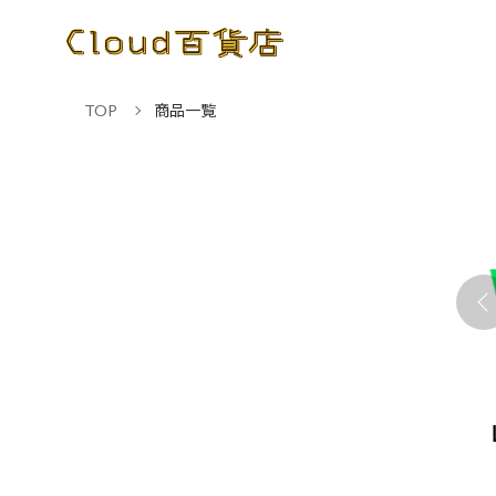
TOP
商品一覧
NE WORKSアドバンス
Microsoft 365 Business
ト 年額
Standard 年契約/年払