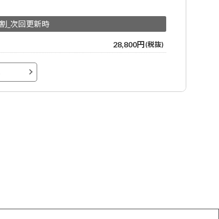
日割_次回更新時
28,800円
(税抜)
へ