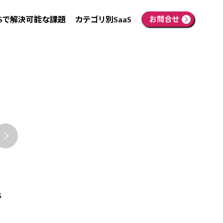
aSで解決可能な課題
カテゴリ別SaaS
お問合せ
s
LINE WORKSアドバンス
Microsoft 365 Busi
ト 年額
Standard 年契約