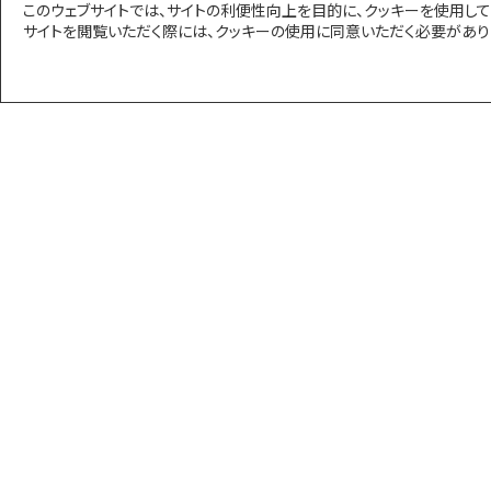
このウェブサイトでは、サイトの利便性向上を目的に、クッキーを使用し
人材育成
サイトを閲覧いただく際には、クッキーの使用に同意いただく必要があります
セキュリオ
健康管理システム
FiNC
法務
GVA assist
LeCHECK
受発注管理
CO-NECT
電子サイン
GMOサイン
業務管理
AIoTクラウドスリーゼロ
セールス/マーケティング