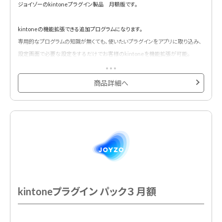
ジョイゾーのkintoneプラグイン製品 月額版です。
kintoneの機能拡張できる追加プログラムになります。
専用的なプログラムの知識が無くても、使いたいプラグインをアプリに取り込み、
設定画面で必要な設定をするだけでお客様のkintoneを機能拡張が可能。
下記の全17種類のプラグインから1つお選びいただき、お申し込みをお願いしま
商品詳細へ
す。
①自動採番プラグイン
②タブ表示プラグイン
③手書き２プラグイン
④条件付き入力制御プラグイン
⑤ドロップダウン絞り込みプラグイン
⑥テーブル行列変換プラグイン
⑦テーブルフィールドコピープラグイン
kintoneプラグイン パック３ 月額
⑧ルックアップコピー元登録プラグイン
⑨レコード一括更新プラグイン
⑩カードビュープラグイン