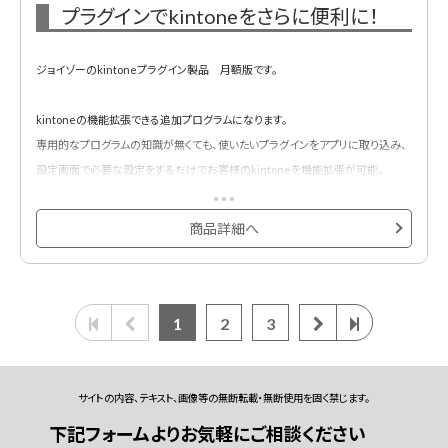
⑪フルスクリーンプラグイン
プラグインでkintoneをさらに便利に！
⑫一覧個別指定プラグイン
⑬テーブル編集ビュープラグイン
ジョイゾーのkintoneプラグイン製品 月額版です。
⑭再利用フィールド指定プラグイン
⑮前年対比プラグイン
kintoneの機能拡張できる追加プログラムになります。
⑯予実管理プラグイン
専用的なプログラムの知識が無くても、使いたいプラグインをアプリに取り込み、
⑰条件付き書式プラグイン
設定画面で必要な設定をするだけでお客様のkintoneを機能拡張が可能。
※下記の全17種類のプラグインから3つお選びいただき、お申し込みをお願いし
商品詳細へ
ます。
①自動採番プラグイン
②タブ表示プラグイン
③手書き２プラグイン
1
2
3
④条件付き入力制御プラグイン
⑤ドロップダウン絞り込みプラグイン
⑥テーブル行列変換プラグイン
サイトの内容、テキスト、画像等の無断転載・無断使用を固く禁じます。
⑦テーブルフィールドコピープラグイン
下記フォームよりお気軽にご相談ください
⑧ルックアップコピー元登録プラグイン