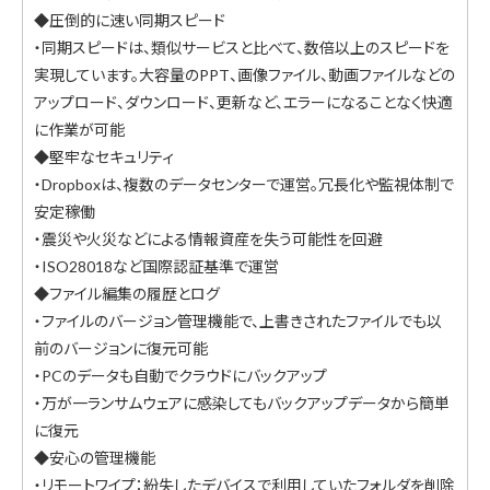
◆圧倒的に速い同期スピード
・同期スピードは、類似サービスと比べて、数倍以上のスピードを
実現しています。大容量のPPT、画像ファイル、動画ファイルなどの
アップロード、ダウンロード、更新など、エラーになることなく快適
に作業が可能
◆堅牢なセキュリティ
・Dropboxは、複数のデータセンターで運営。冗長化や監視体制で
安定稼働
・震災や火災などによる情報資産を失う可能性を回避
・ISO28018など国際認証基準で運営
◆ファイル編集の履歴とログ
・ファイルのバージョン管理機能で、上書きされたファイルでも以
前のバージョンに復元可能
・PCのデータも自動でクラウドにバックアップ
・万が一ランサムウェアに感染してもバックアップデータから簡単
に復元
◆安心の管理機能
・リモートワイプ：紛失したデバイスで利用していたフォルダを削除