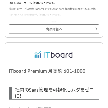
301-600ユーザーでご利用いただけます。
◆ITデバイス管理
接続可能サービス無制限のプランです。Standard版の機能に加えてSSO連携
・アカウント情報に紐付けし、ITデバイスの貸与状況を可視化。返却時のアラート
(Onelogin/Okta)機能がご利用いただけます。
機能も実装しているため、返却漏れも防止します。
<主な機能・特徴>
◆セキュリティ対策
商品詳細へ
◆貸与状況を可視化
・社内のクラウドサービスの利用状況の全体像を把握できます。
・PCだけでなく、スマホやモニターなどのハードも合わせて管理可能に。
・アラート機能によって、管理部門の予期せぬ作業漏れを防止します。
◆削除漏れ退職者 / 一時発行者アカウントの検知
・ログイン情報から、退職者 / 一時発行者アカウントを検知します。このアラート
によって、退職者 / 一時発行者アカウントの削除漏れから発生する情報漏洩リス
クと、無駄コスト発生リスクを低減します。
ITboard Premium 月契約 601-1000
◆シャドーIT検知
・シャドーITとは、社員が管理部門の許可なく無断利用してしまっているサービス
社内のSaas管理を可視化しムダをゼロ
です。この検知により、情報漏洩リスクの低減を実現します。
に！
・ブラウザ拡張機能をインストールする事で、「誰が・いつ・どこに・どれくらい」ア
クセスしたかが把握可能です。