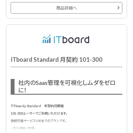
・社内のクラウドサービスの利用状況の全体像を把握できます。
商品詳細へ
・アラート機能によって、管理部門の予期せぬ作業漏れを防止します。
◆削除漏れ退職者 / 一時発行者アカウントの検知
・ログイン情報から、退職者 / 一時発行者アカウントを検知します。このアラート
によって、退職者 / 一時発行者アカウントの削除漏れから発生する情報漏洩リス
クと、無駄コスト発生リスクを低減します。
ITboard Standard 月契約 101-300
◆シャドーIT検知
・シャドーITとは、社員が管理部門の許可なく無断利用してしまっているサービス
です。この検知により、情報漏洩リスクの低減を実現します。
社内のSaas管理を可視化しムダをゼロ
・ブラウザ拡張機能をインストールする事で、「誰が・いつ・どこに・どれくらい」ア
に！
クセスしたかが把握可能です。
『ITboard』 Standard 年契約月額版
◆ITデバイス管理
101-300ユーザーでご利用いただけます。
・アカウント情報に紐付けし、ITデバイスの貸与状況を可視化。返却時のアラート
接続可能サービス100までのプランです。
機能も実装しているため、返却漏れも防止します。
<主な機能・特徴>