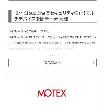
クセスしたかが把握可能です。
ISM CloudOneでセキュリティ強化！マル
◆ITデバイス管理
チデバイスを簡単一元管理
・アカウント情報に紐付けし、ITデバイスの貸与状況を可視化。返却時のアラート
機能も実装しているため、返却漏れも防止します。
ISM CloudOneの年額サービスです。
◆貸与状況を可視化
ISM CloudOneはマルチデバイス一元管理～ウイルス対策など既知・未知のセキ
・PCだけでなく、スマホやモニターなどのハードも合わせて管理可能に。
ュリティ脅威に対応するクラウド型IT資産管理ツールです。社内外問わず在宅勤
務など遠隔地のPCやスマートデバイスもラクラク一元管理。
エンドポイントに内在するセキュリティリスクを自動で見える化。
また、グラフ表示のわかりやすい管理画面でどなたでも簡単に操作可能、IT管理
商品詳細へ
者の管理工数を大幅に削減します。