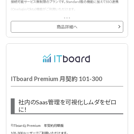
接続可能サービス無制限のプランです。Standard版の機能に加えてSSO連携
機能も実装しているため、返却漏れも防止します。
(Onelogin/Okta)機能がご利用いただけます。
<主な機能・特徴>
◆貸与状況を可視化
◆セキュリティ対策
商品詳細へ
・PCだけでなく、スマホやモニターなどのハードも合わせて管理可能に。
・社内のクラウドサービスの利用状況の全体像を把握できます。
・アラート機能によって、管理部門の予期せぬ作業漏れを防止します。
◆削除漏れ退職者 / 一時発行者アカウントの検知
・ログイン情報から、退職者 / 一時発行者アカウントを検知します。このアラート
によって、退職者 / 一時発行者アカウントの削除漏れから発生する情報漏洩リス
クと、無駄コスト発生リスクを低減します。
ITboard Premium 月契約 101-300
◆シャドーIT検知
・シャドーITとは、社員が管理部門の許可なく無断利用してしまっているサービス
社内のSaas管理を可視化しムダをゼロ
です。この検知により、情報漏洩リスクの低減を実現します。
に！
・ブラウザ拡張機能をインストールする事で、「誰が・いつ・どこに・どれくらい」ア
クセスしたかが把握可能です。
『ITboard』 Premium 年契約月額版
101-300ユーザーでご利用いただけます。