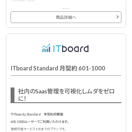
◆セキュリティ対策
◆貸与状況を可視化
・社内のクラウドサービスの利用状況の全体像を把握できます。
商品詳細へ
・PCだけでなく、スマホやモニターなどのハードも合わせて管理可能に。
・アラート機能によって、管理部門の予期せぬ作業漏れを防止します。
◆削除漏れ退職者 / 一時発行者アカウントの検知
・ログイン情報から、退職者 / 一時発行者アカウントを検知します。このアラート
によって、退職者 / 一時発行者アカウントの削除漏れから発生する情報漏洩リス
クと、無駄コスト発生リスクを低減します。
ITboard Standard 月契約 601-1000
◆シャドーIT検知
・シャドーITとは、社員が管理部門の許可なく無断利用してしまっているサービス
です。この検知により、情報漏洩リスクの低減を実現します。
社内のSaas管理を可視化しムダをゼロ
・ブラウザ拡張機能をインストールする事で、「誰が・いつ・どこに・どれくらい」ア
に！
クセスしたかが把握可能です。
『ITboard』 Standard 年契約月額版
◆ITデバイス管理
601-1000ユーザーでご利用いただけます。
・アカウント情報に紐付けし、ITデバイスの貸与状況を可視化。返却時のアラート
接続可能サービス100までのプランです。