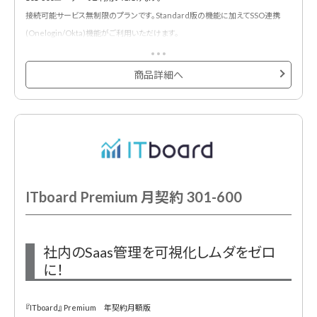
◆ITデバイス管理
接続可能サービス無制限のプランです。Standard版の機能に加えてSSO連携
・アカウント情報に紐付けし、ITデバイスの貸与状況を可視化。返却時のアラート
(Onelogin/Okta)機能がご利用いただけます。
機能も実装しているため、返却漏れも防止します。
<主な機能・特徴>
◆セキュリティ対策
商品詳細へ
◆貸与状況を可視化
・社内のクラウドサービスの利用状況の全体像を把握できます。
・PCだけでなく、スマホやモニターなどのハードも合わせて管理可能に。
・アラート機能によって、管理部門の予期せぬ作業漏れを防止します。
◆削除漏れ退職者 / 一時発行者アカウントの検知
・ログイン情報から、退職者 / 一時発行者アカウントを検知します。このアラート
によって、退職者 / 一時発行者アカウントの削除漏れから発生する情報漏洩リス
クと、無駄コスト発生リスクを低減します。
ITboard Premium 月契約 301-600
◆シャドーIT検知
・シャドーITとは、社員が管理部門の許可なく無断利用してしまっているサービス
社内のSaas管理を可視化しムダをゼロ
です。この検知により、情報漏洩リスクの低減を実現します。
に！
・ブラウザ拡張機能をインストールする事で、「誰が・いつ・どこに・どれくらい」ア
クセスしたかが把握可能です。
『ITboard』 Premium 年契約月額版