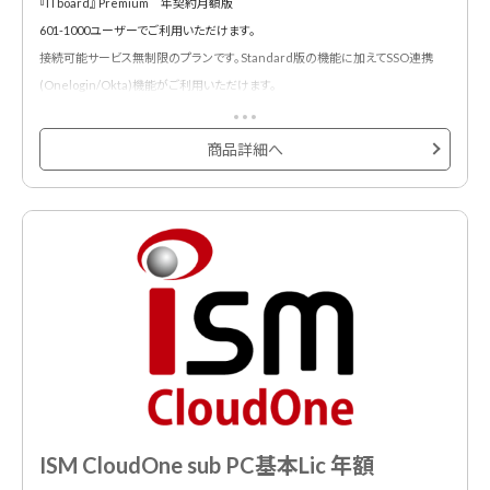
『ITboard』 Premium 年契約月額版
601-1000ユーザーでご利用いただけます。
◆ITデバイス管理
接続可能サービス無制限のプランです。Standard版の機能に加えてSSO連携
・アカウント情報に紐付けし、ITデバイスの貸与状況を可視化。返却時のアラート
(Onelogin/Okta)機能がご利用いただけます。
機能も実装しているため、返却漏れも防止します。
<主な機能・特徴>
◆セキュリティ対策
商品詳細へ
◆貸与状況を可視化
・社内のクラウドサービスの利用状況の全体像を把握できます。
・PCだけでなく、スマホやモニターなどのハードも合わせて管理可能に。
・アラート機能によって、管理部門の予期せぬ作業漏れを防止します。
◆削除漏れ退職者 / 一時発行者アカウントの検知
・ログイン情報から、退職者 / 一時発行者アカウントを検知します。このアラート
によって、退職者 / 一時発行者アカウントの削除漏れから発生する情報漏洩リス
クと、無駄コスト発生リスクを低減します。
◆シャドーIT検知
・シャドーITとは、社員が管理部門の許可なく無断利用してしまっているサービス
です。この検知により、情報漏洩リスクの低減を実現します。
ISM CloudOne sub PC基本Lic 年額
・ブラウザ拡張機能をインストールする事で、「誰が・いつ・どこに・どれくらい」ア