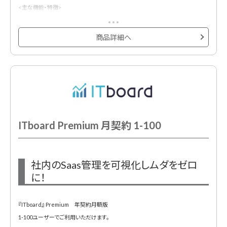
機能も実装しているため、返却漏れも防止します。
<主な機能・特徴>
◆セキュリティ対策
◆貸与状況を可視化
・社内のクラウドサービスの利用状況の全体像を把握できます。
商品詳細へ
・PCだけでなく、スマホやモニターなどのハードも合わせて管理可能に。
・アラート機能によって、管理部門の予期せぬ作業漏れを防止します。
◆削除漏れ退職者 / 一時発行者アカウントの検知
・ログイン情報から、退職者 / 一時発行者アカウントを検知します。このアラート
によって、退職者 / 一時発行者アカウントの削除漏れから発生する情報漏洩リス
クと、無駄コスト発生リスクを低減します。
ITboard Premium 月契約 1-100
◆シャドーIT検知
・シャドーITとは、社員が管理部門の許可なく無断利用してしまっているサービス
です。この検知により、情報漏洩リスクの低減を実現します。
社内のSaas管理を可視化しムダをゼロ
・ブラウザ拡張機能をインストールする事で、「誰が・いつ・どこに・どれくらい」ア
に！
クセスしたかが把握可能です。
『ITboard』 Premium 年契約月額版
◆ITデバイス管理
1-100ユーザーでご利用いただけます。
・アカウント情報に紐付けし、ITデバイスの貸与状況を可視化。返却時のアラート