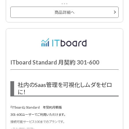
◆セキュリティ対策
◆貸与状況を可視化
・社内のクラウドサービスの利用状況の全体像を把握できます。
商品詳細へ
・アラート機能によって、管理部門の予期せぬ作業漏れを防止します。
・PCだけでなく、スマホやモニターなどのハードも合わせて管理可能に。
◆削除漏れ退職者 / 一時発行者アカウントの検知
・ログイン情報から、退職者 / 一時発行者アカウントを検知します。このアラート
によって、退職者 / 一時発行者アカウントの削除漏れから発生する情報漏洩リス
クと、無駄コスト発生リスクを低減します。
ITboard Standard 月契約 301-600
◆シャドーIT検知
・シャドーITとは、社員が管理部門の許可なく無断利用してしまっているサービス
です。この検知により、情報漏洩リスクの低減を実現します。
社内のSaas管理を可視化しムダをゼロ
・ブラウザ拡張機能をインストールする事で、「誰が・いつ・どこに・どれくらい」ア
に！
クセスしたかが把握可能です。
『ITboard』 Standard 年契約月額版
◆ITデバイス管理
301-600ユーザーでご利用いただけます。
・アカウント情報に紐付けし、ITデバイスの貸与状況を可視化。返却時のアラート
接続可能サービス100までのプランです。
機能も実装しているため、返却漏れも防止します。
<主な機能・特徴>