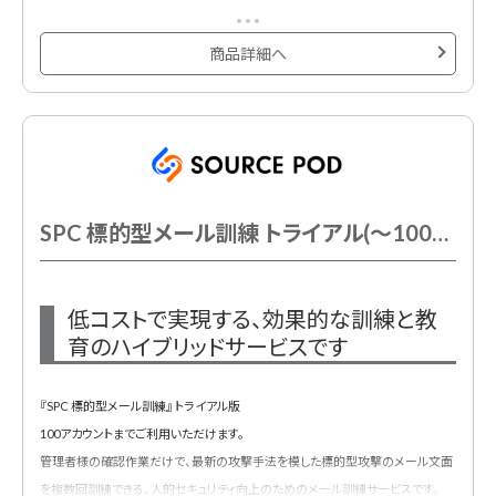
※非更新型商品のスポット契約
※システム「MudFix」を利用。
商品詳細へ
SPC 標的型メール訓練 トライアル(～100AC以下)
低コストで実現する、効果的な訓練と教
育のハイブリッドサービスです
『SPC 標的型メール訓練』 トライアル版
100アカウントまでご利用いただけます。
管理者様の確認作業だけで、最新の攻撃手法を模した標的型攻撃のメール文面
を複数回訓練できる、人的セキュリティ向上のためのメール訓練サービスです。