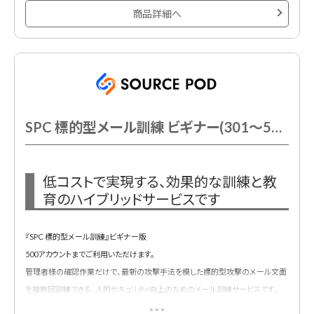
※システム「MudFix」を利用。
商品詳細へ
SPC 標的型メール訓練 ビギナー(301～500AC以下)
低コストで実現する、効果的な訓練と教
育のハイブリッドサービスです
『SPC 標的型メール訓練』ビギナー版
500アカウントまでご利用いただけます。
管理者様の確認作業だけで、最新の攻撃手法を模した標的型攻撃のメール文面
を複数回訓練できる、人的セキュリティ向上のためのメール訓練サービスです。
※非更新型商品のスポット契約