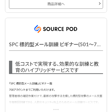
※非更新型商品のスポット契約
商品詳細へ
※システム「MudFix」を利用。
SPC 標的型メール訓練 ビギナー(501～700AC以下)
低コストで実現する、効果的な訓練と教
育のハイブリッドサービスです
『SPC 標的型メール訓練』ビギナー版
700アカウントまでご利用いただけます。
管理者様の確認作業だけで、最新の攻撃手法を模した標的型攻撃のメール文面
を複数回訓練できる、人的セキュリティ向上のためのメール訓練サービスです。
※非更新型商品のスポット契約