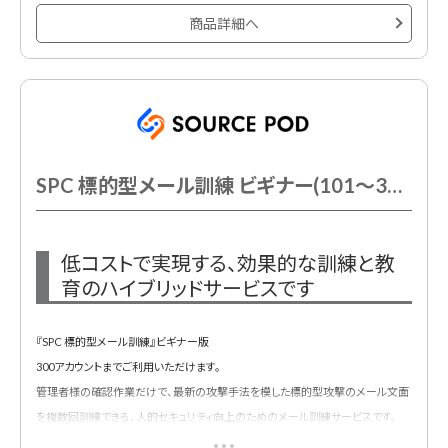
※システム「MudFix」を利用。
商品詳細へ
SPC 標的型メール訓練 ビギナー(101～300AC以下)
低コストで実現する、効果的な訓練と教
育のハイブリッドサービスです
『SPC 標的型メール訓練』ビギナー版
300アカウントまでご利用いただけます。
管理者様の確認作業だけで、最新の攻撃手法を模した標的型攻撃のメール文面
を複数回訓練できる、人的セキュリティ向上のためのメール訓練サービスです。
※非更新型商品のスポット契約