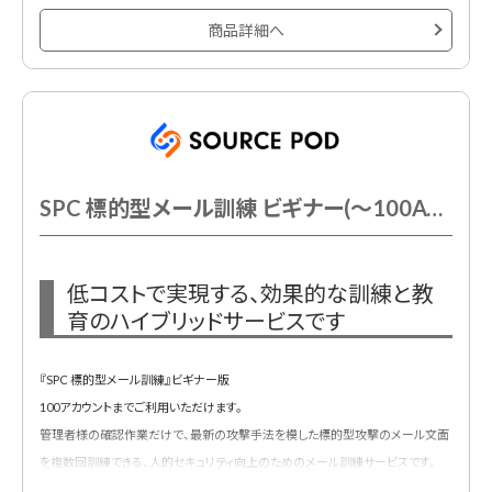
※システム「MudFix」を利用。
商品詳細へ
SPC 標的型メール訓練 ビギナー(～100AC以下)
低コストで実現する、効果的な訓練と教
育のハイブリッドサービスです
『SPC 標的型メール訓練』ビギナー版
100アカウントまでご利用いただけます。
管理者様の確認作業だけで、最新の攻撃手法を模した標的型攻撃のメール文面
を複数回訓練できる、人的セキュリティ向上のためのメール訓練サービスです。
※非更新型商品のスポット契約