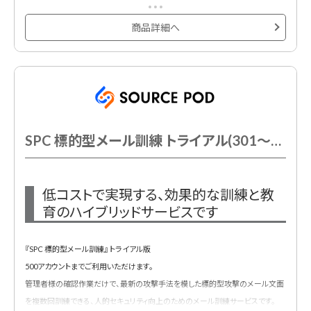
※非更新型商品のスポット契約
※システム「MudFix」を利用。
商品詳細へ
SPC 標的型メール訓練 トライアル(301～500AC以下)
低コストで実現する、効果的な訓練と教
育のハイブリッドサービスです
『SPC 標的型メール訓練』 トライアル版
500アカウントまでご利用いただけます。
管理者様の確認作業だけで、最新の攻撃手法を模した標的型攻撃のメール文面
を複数回訓練できる、人的セキュリティ向上のためのメール訓練サービスです。