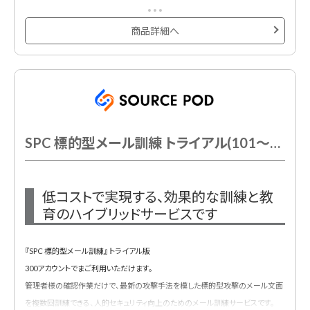
※非更新型商品のスポット契約
※システム「MudFix」を利用。
商品詳細へ
SPC 標的型メール訓練 トライアル(101～300AC以下)
低コストで実現する、効果的な訓練と教
育のハイブリッドサービスです
『SPC 標的型メール訓練』 トライアル版
300アカウントでまご利用いただけます。
管理者様の確認作業だけで、最新の攻撃手法を模した標的型攻撃のメール文面
を複数回訓練できる、人的セキュリティ向上のためのメール訓練サービスです。