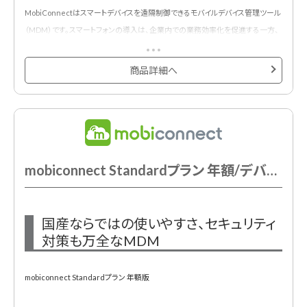
MobiConnectはスマートデバイスを遠隔制御できるモバイルデバイス管理ツール
（MDM）です。スマートフォンの導入は、企業内での業務効率化を促進する一方、
顧客情報など、機密情報の漏洩リスクが課題となります。
MobiConnectは、スマートフォンに対するセキュリティと一元管理を提供するこ
商品詳細へ
とにより、企業内のスマートフォンをより安全に、そして、より統制のとれた形で利
用するお手伝いをいたします。
新規お申し込み時には初期費用が必須です。
mobiconnect Standardプラン 年額/デバイス
国産ならではの使いやすさ、セキュリティ
対策も万全なMDM
mobiconnect Standardプラン 年額版