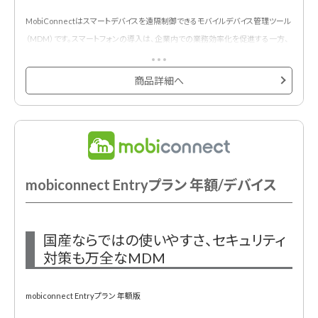
MobiConnectはスマートデバイスを遠隔制御できるモバイルデバイス管理ツール
（MDM）です。スマートフォンの導入は、企業内での業務効率化を促進する一方、
顧客情報など、機密情報の漏洩リスクが課題となります。
MobiConnectは、スマートフォンに対するセキュリティと一元管理を提供するこ
商品詳細へ
とにより、企業内のスマートフォンをより安全に、そして、より統制のとれた形で利
用するお手伝いをいたします。
新規お申し込み時には初期費用が必須です。
mobiconnect Entryプラン 年額/デバイス
国産ならではの使いやすさ、セキュリティ
対策も万全なMDM
mobiconnect Entryプラン 年額版