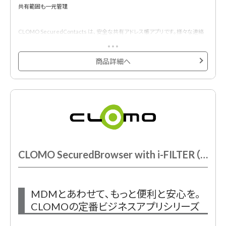
共有範囲も一元管理
CLOMO SecuredContacts は､安全な共有アドレス帳アプリです。様々な連絡
先を共有アドレス帳に登録した上で､グループごとに閲覧権限を設定できます。安
全かつ効率的に､組織で共有すべき連絡先の管理を実現します。
商品詳細へ
CLOMO SecuredBrowser with i-FILTER（年間ライセンス）
MDMとあわせて､もっと便利と安心を｡
CLOMOの定番ビジネスアプリシリーズ