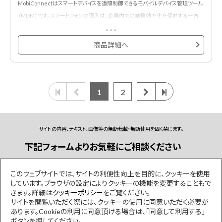
MobiConnectはスマートデバイスを遠隔制御できるモバイルデバイス管理ツール
（MDM）です。スマートフォンの導入は、企業内での業務効率化を促進する一方、
顧客情報など、機密情報の漏洩リスクが課題となります。
MobiConnectは、スマートフォンに対するセキュリティと一元管理を提供するこ
商品詳細へ
とにより、企業内のスマートフォンをより安全に、そして、より統制のとれた形で利
用するお手伝いをいたします。
新規お申し込み時には初期費用が必須です。
1
2
サイトの内容、テキスト、画像等の無断転載・無断使用を固く禁じます。
下記フォームよりお気軽にご相談ください
お問い合わせフォーム
このウェブサイトでは、サイトの利便性向上を目的に、クッキーを使用
しています。ブラウザの設定によりクッキーの機能を変更することもで
きます。詳細は
クッキーポリシー
をご覧ください。
サイトを閲覧いただく際には、クッキーの使用に同意いただく必要が
会社情報
プライバシーポリシー
あります。Cookieの利用に同意頂ける場合は、「同意して利用する」
ボタンを押してください。