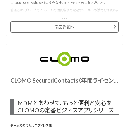
CLOMO SecuredDocs は､安全な社内ドキュメントの共有アプリです。
管理者は､グループ毎にファイルの閲覧権限の設定やメールへの添付を制限する
など､最新資料やカタログ情報などを安全に共有できます。
商品詳細へ
CLOMO SecuredContacts（年間ライセンス）
MDMとあわせて､もっと便利と安心を｡
CLOMOの定番ビジネスアプリシリーズ
チームで使える共有アドレス帳