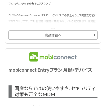
フィルタリング付きのセキュアブラウザ
CLOMO SecuredBrowser はスマートデバイスでの安全なウェブ閲覧を可能に
するブラウザアプリです。管理者は業務に無関係なサイトの閲覧制限や､閲覧推
奨ブックマークを一括設定できます。
i-FILTERとの連携により有害・業務外サイトの閲覧を制御可能です。
商品詳細へ
mobiconnect Entryプラン 月額/デバイス
国産ならではの使いやすさ、セキュリティ
対策も万全なMDM