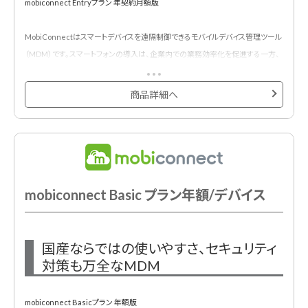
mobiconnect Entryプラン 年契約月額版
MobiConnectはスマートデバイスを遠隔制御できるモバイルデバイス管理ツール
（MDM）です。スマートフォンの導入は、企業内での業務効率化を促進する一方、
顧客情報など、機密情報の漏洩リスクが課題となります。
MobiConnectは、スマートフォンに対するセキュリティと一元管理を提供するこ
商品詳細へ
とにより、企業内のスマートフォンをより安全に、そして、より統制のとれた形で利
用するお手伝いをいたします。
新規お申し込み時には初期費用が必須です。
mobiconnect Basic プラン年額/デバイス
国産ならではの使いやすさ、セキュリティ
対策も万全なMDM
mobiconnect Basicプラン 年額版