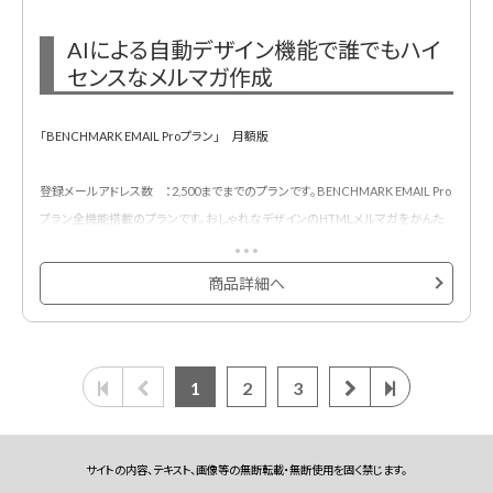
AIによる自動デザイン機能で誰でもハイ
センスなメルマガ作成
「BENCHMARK EMAIL Proプラン」 月額版
登録メールアドレス数 ：2,500までまでのプランです。BENCHMARK EMAIL Pro
プラン全機能搭載のプランです。おしゃれなデザインのHTMLメルマガをかんた
んに作成・配信・効果測定できるメール配信サービスです。
500種類以上のメルマガ用デザインテンプレートが用意されており、プロのデザ
商品詳細へ
イナーが作成したHTMLメールデザインテンプレートでメール配信システムをは
じめて利用する方も安心です。
1
2
3
サイトの内容、テキスト、画像等の無断転載・無断使用を固く禁じます。