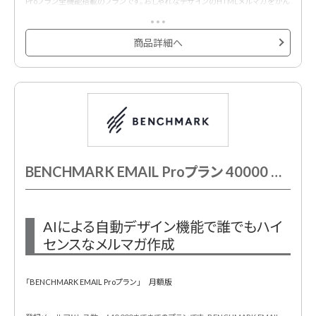
Proプラン全機能搭載のプランです。おしゃれなデザインのHTMLメルマガをかん
たんに作成・配信・効果測定できるメール配信サービスです。
500種類以上のメルマガ用デザインテンプレートが用意されており、プロのデザ
商品詳細へ
イナーが作成したHTMLメールデザインテンプレートでメール配信システムをは
じめて利用する方も安心です。
BENCHMARK EMAIL Proプラン 40000 月額契約
AIによる自動デザイン機能で誰でもハイ
センスなメルマガ作成
「BENCHMARK EMAIL Proプラン」 月額版