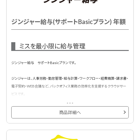
ジンジャー給与(サポートBasicプラン) 年額
ミスを最小限に給与管理
ジンジャー給与 サポートBasicプランです。
ジンジャーは、人事労務・勤怠管理・給与計算・ワークフロー・経費精算・請求書・
電子契約・WEB会議など、バックオフィス業務の効率化を支援するクラウドサー
ビスです。
バックオフィスに関わるすべてのデータをジンジャーに集約し、「1つのデータベー
ス」で管理することで、各システムでの情報の登録や変更の手間を削減します。
商品詳細へ
給与計算、月変算定、賞与計算、WEB明細、年調計算、その他機能多数
サポートBasic: メールサポート、チャットサポート、電話サポート、専属サポート、
導入サポート