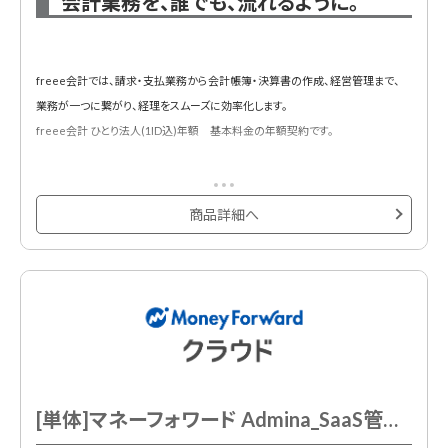
会計業務を、誰でも、流れるように。
freee会計では、請求・支払業務から会計帳簿・決算書の作成、経営管理まで、
業務が一つに繋がり、経理をスムーズに効率化します。
freee会計 ひとり法人(1ID込)年額 基本料金の年額契約です。
商品詳細へ
[単体]マネーフォワード Admina_SaaS管理プラン 年額