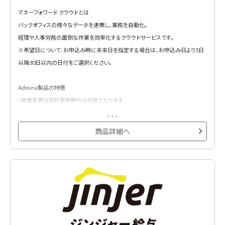
マネーフォワード クラウドとは
バックオフィスの様々なデータを連携し、業務を自動化。
経理や人事労務の面倒な作業を効率化するクラウドサービスです。
※希望日について: お申込み時に未来日を指定する場合は、お申込み日より5日
以降30日以内の日付をご選択ください。
Admina製品の特徴
・数量変更は契約更新時のみ可能となります。
・顧客環境特定のために、注文時にURLパスを申請書の備考欄、もしくは事業者
番号欄どちらでもわかる形で記載いただけると幸いです。
商品詳細へ
SaaS管理プラン。数量：１。1ID。新規契約時、最低購入数：50ID必須。ID追加は
1IDから購入可。
50ID未満でご購入を検討されている方は、無料トライアル版もございますのでご
参照ください。
https://admina.moneyforward.com/jp/pricing