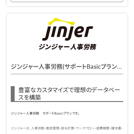
ス」で管理することで、各システムでの情報の登録や変更の手間を削減します。
労務手続き、入退社手続き、年末調整、雇用契約、人事情報の可視化、スキル管
理、人事情報の一元管理、人員配置
サポートSelf: メールサポート、チャットサポート
セルフサポートで低コスト
システムの設定経験がある。時間を取って設定できる。方向けのプランです。
※ジンジャー製品初回契約時のみ初期費用が必要となります。
ジンジャー人事労務(サポートBasicプラン) 年額
豊富なカスタマイズで理想のデータベー
スを構築
ジンジャー人事労務 サポートBasicプランです。
ジンジャーは、人事労務・勤怠管理・給与計算・ワークフロー・経費精算・請求書・