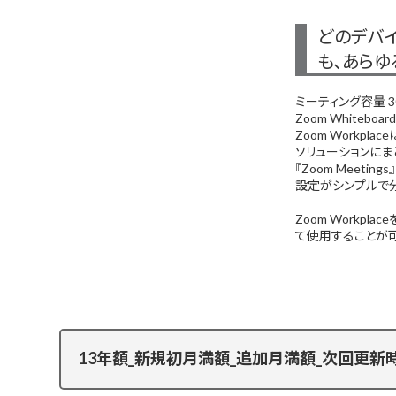
どのデバ
も、あらゆ
ミーティング容量 3
Zoom Whiteboa
Zoom Workp
ソリューションにまとめ
『Zoom Meet
設定がシンプルで
Zoom Workp
て使用することが
13年額_新規初月満額_追加月満額_次回更新