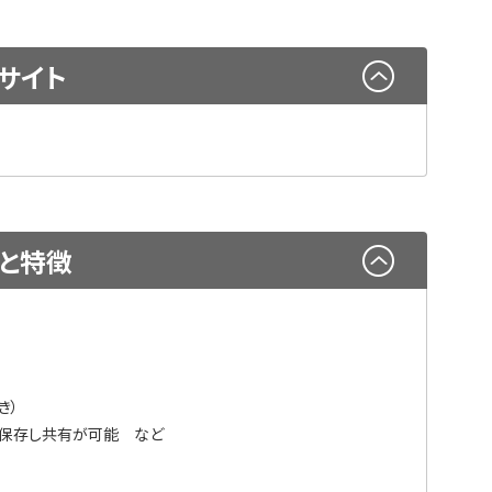
サイト
と特徴
き）
に保存し共有が可能 など