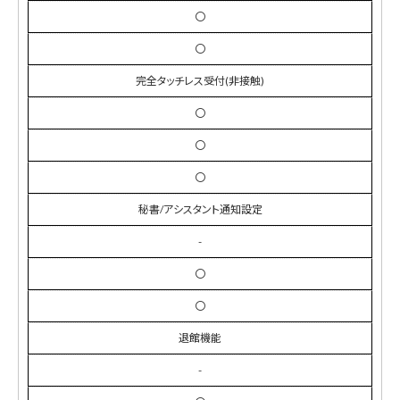
〇
〇
完全タッチレス受付(非接触)
〇
〇
〇
秘書/アシスタント通知設定
-
〇
〇
退館機能
-