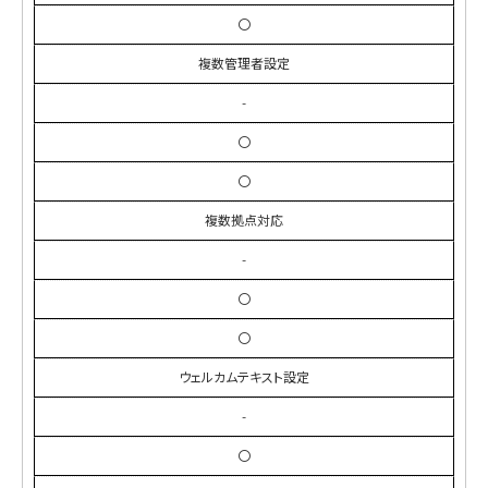
〇
複数管理者設定
-
〇
〇
複数拠点対応
-
〇
〇
ウェルカムテキスト設定
-
〇