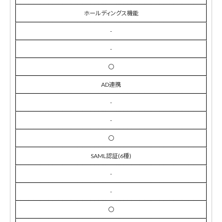
ホールディングス機能
-
-
〇
AD連携
-
-
〇
SAML認証(6種)
-
-
〇