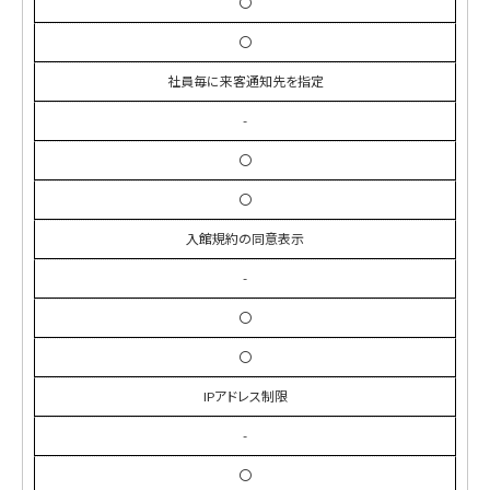
〇
〇
社員毎に来客通知先を指定
-
〇
〇
入館規約の同意表示
-
〇
〇
IPアドレス制限
-
〇