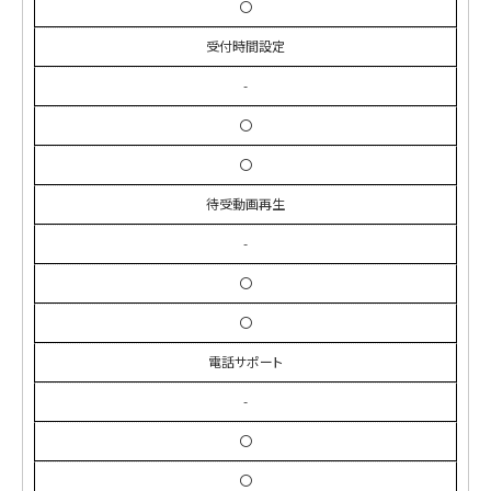
〇
受付時間設定
-
〇
〇
待受動画再生
-
〇
〇
電話サポート
-
〇
〇