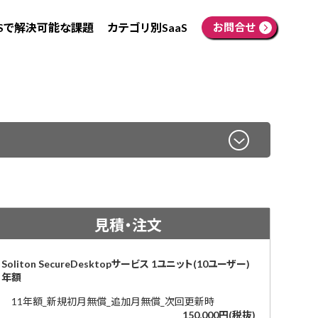
aSで解決可能な課題
カテゴリ別SaaS
お問合せ
見積・注文
Soliton SecureDesktopサービス 1ユニット(10ユーザー)
年額
11年額_新規初月無償_追加月無償_次回更新時
150,000円(税抜)