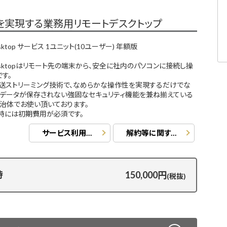
を実現する業務用リモートデスクトップ
eDesktop サービス 1ユニット(10ユーザー) 年額版
ureDesktopはリモート先の端末から、安全に社内のパソコンに接続し操
す。
送ストリーミング技術で、なめらかな操作性を実現するだけでな
はデータが保存されない強固なセキュリティ機能を兼ね揃えている
治体でお使い頂いております。
時には初期費用が必須です。
サービス利用規約
解約等に関する事項
時
150,000円
(税抜)