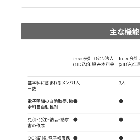
主な機能
freee会計 ひとり法人
freee会
(1ID込)年額 基本料金
(3ID込)
基本料に含まれるメンバ
1人
3人
ー数
電子明細の自動取得、勘
●
●
定科目自動推測
見積・発注・納品・請求
●
●
書の作成
OCR記帳、電子帳簿保
●
●