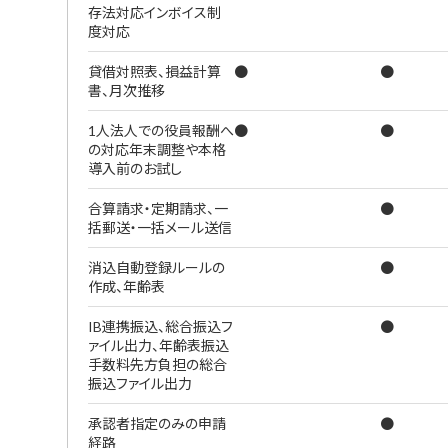
存法対応インボイス制
度対応
貸借対照表、損益計算
●
●
書、月次推移
1人法人での役員報酬へ
●
●
の対応年末調整や本格
導入前のお試し
合算請求・定期請求、一
●
括郵送・一括メール送信
消込自動登録ルールの
●
作成、年齢表
IB連携振込、総合振込フ
●
ァイル出力、年齢表振込
手数料先方負担の総合
振込ファイル出力
承認者指定のみの申請
●
経路