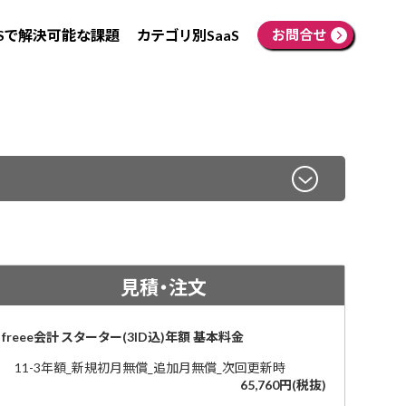
aSで解決可能な課題
カテゴリ別SaaS
お問合せ
見積・注文
freee会計 スターター(3ID込)年額 基本料金
11-3年額_新規初月無償_追加月無償_次回更新時
65,760円(税抜)