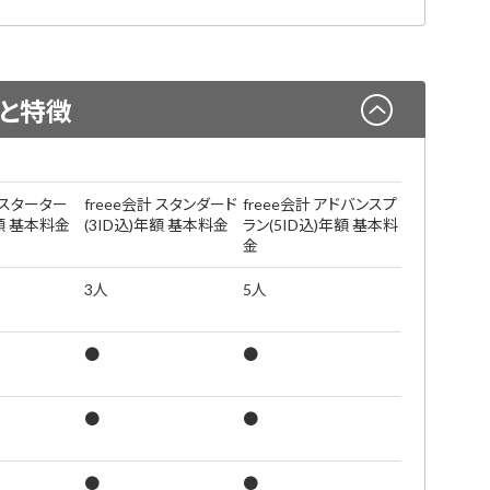
と特徴
計 スターター
freee会計 スタンダード
freee会計 アドバンスプ
年額 基本料金
(3ID込)年額 基本料金
ラン(5ID込)年額 基本料
金
3人
5人
●
●
●
●
●
●