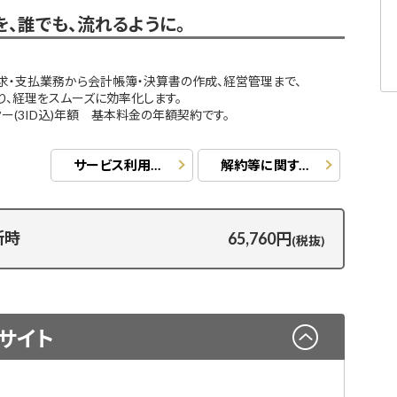
、誰でも、流れるように。
、請求・支払業務から会計帳簿・決算書の作成、経営管理まで、
り、経理をスムーズに効率化します。
ーター(3ID込)年額 基本料金の年額契約です。
サービス利用規約
解約等に関する事項
新時
65,760円
(税抜)
サイト