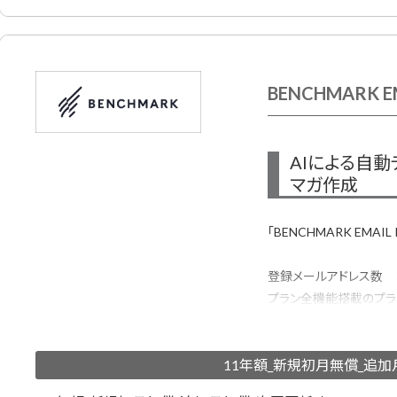
BENCHMARK E
AIによる自
マガ作成
「BENCHMARK EMAI
登録メールアドレス数 ：60
プラン全機能搭載のプラ
作成・配信・効果測定で
500種類以上のメルマ
11年額_新規初月無償_追
ーが作成したHTMLメ
利用する方も安心です。