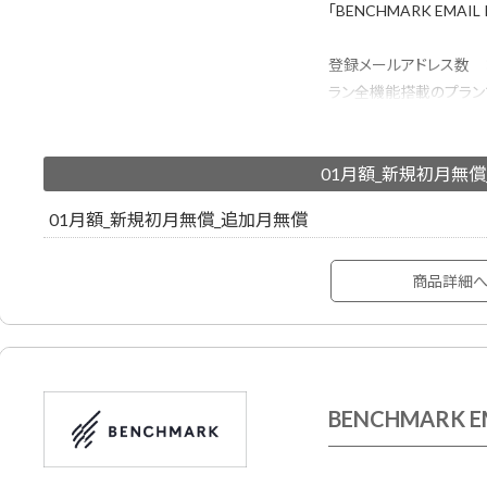
「BENCHMARK EMAI
登録メールアドレス数 ：50
ラン全機能搭載のプラン
成・配信・効果測定でき
500種類以上のメルマ
01月額_新規初月無
ーが作成したHTMLメ
利用する方も安心です。
01月額_新規初月無償_追加月無償
商品詳細
BENCHMARK E