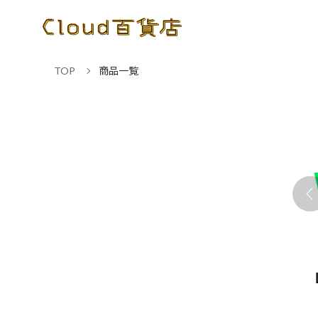
TOP
商品一覧
NE WORKSアドバンス
Microsoft 365 Business
ト 年額
Standard 年契約/年払