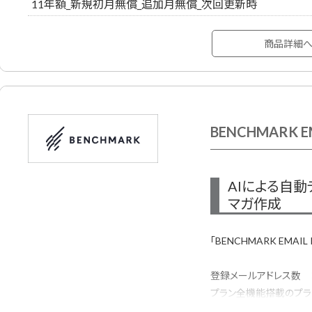
11年額_新規初月無償_追加月無償_次回更新時
商品詳細
BENCHMARK E
AIによる自
マガ作成
「BENCHMARK EMAI
登録メールアドレス数 ：50
プラン全機能搭載のプラ
作成・配信・効果測定で