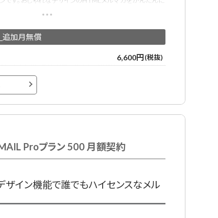
ンです。おしゃれなデザインのHTMLメルマガをかんたんに
きるメール配信サービスです。
ガ用デザインテンプレートが用意されており、プロのデザイナ
償_追加月無償
ールデザインテンプレートでメール配信システムをはじめて
6,600円
(税抜)
へ
MAIL Proプラン 500 月額契約
動デザイン機能で誰でもハイセンスなメル