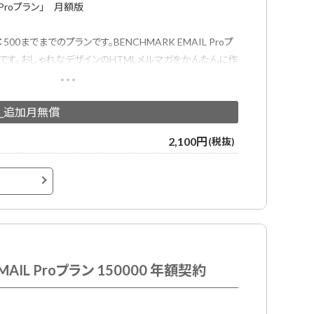
L Proプラン」 月額版
0までまでのプランです。BENCHMARK EMAIL Proプ
です。おしゃれなデザインのHTMLメルマガをかんたんに作
るメール配信サービスです。
ガ用デザインテンプレートが用意されており、プロのデザイナ
償_追加月無償
ールデザインテンプレートでメール配信システムをはじめて
2,100円
(税抜)
へ
MAIL Proプラン 150000 年額契約