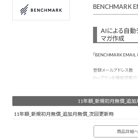
BENCHMARK E
AIによる自
マガ作成
「BENCHMARK EMAI
登録メールアドレス数 ：10
Proプラン全機能搭載の
んに作成・配信・効果測
500種類以上のメルマ
11年額_新規初月無償_追
ーが作成したHTMLメ
利用する方も安心です。
11年額_新規初月無償_追加月無償_次回更新時
商品詳細