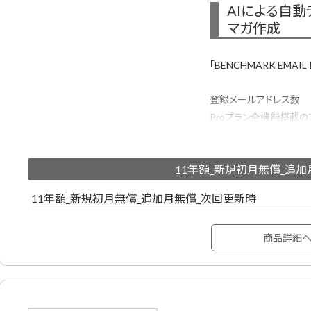
AIによる自
マガ作成
「BENCHMARK EMAI
登録メールアドレス数 ：15
Proプラン全機能搭載の
んに作成・配信・効果測
500種類以上のメルマ
11年額_新規初月無償_追
ーが作成したHTMLメ
利用する方も安心です。
11年額_新規初月無償_追加月無償_次回更新時
商品詳細