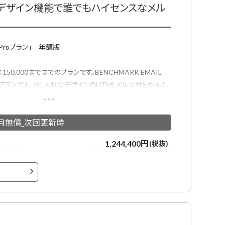
動デザイン機能で誰でもハイセンスなメル
L Proプラン」 年額版
0,000までまでのプランです。BENCHMARK EMAIL
プランです。おしゃれなデザインのHTMLメルマガをかんた
定できるメール配信サービスです。
ガ用デザインテンプレートが用意されており、プロのデザイナ
加月無償_次回更新時
ールデザインテンプレートでメール配信システムをはじめて
1,244,400円
(税抜)
へ