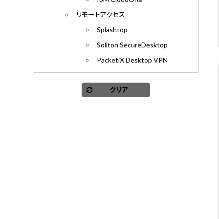
リモートアクセス
Splashtop
Soliton SecureDesktop
PacketiX Desktop VPN
クリア