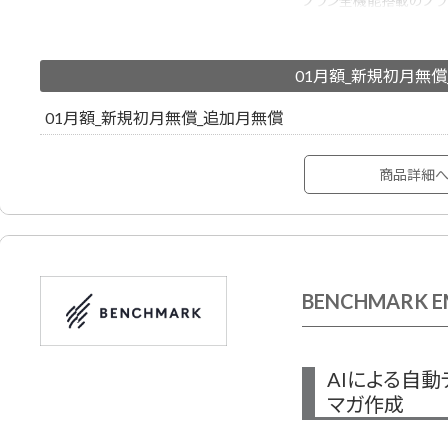
プラン全機能搭載のプラ
作成・配信・効果測定で
500種類以上のメルマ
01月額_新規初月無
ーが作成したHTMLメ
利用する方も安心です。
01月額_新規初月無償_追加月無償
商品詳細
BENCHMARK E
AIによる自
マガ作成