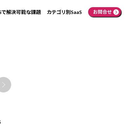
aSで解決可能な課題
カテゴリ別SaaS
お問合せ
s
LINE WORKSアドバンス
Microsoft 365 Busi
ト 年額
Standard 年契約