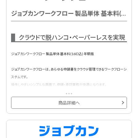
ジョブカンワークフロー 製品単体 基本料(16ID込) 年額
クラウドで脱ハンコ・ペーパーレスを実現
ジョブカンワークフロー 製品単体 基本料(16ID込) 年額版
ジョブカンワークフローは、あらゆる申請書をクラウド管理できるワークフローシ
ステムです。
操作しやすいシンプルな画面で、申請・承認業務が快適になります。
また、契約、取引、経費、人事、労務、勤怠関連の様々なテンプレートを用意してい
ますので、業務負担を軽減するだけでなく組織の意思決定の高速化に貢献しま
商品詳細へ
す。
基本プランに16ID含まれています。