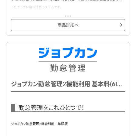
ったクラウド給与計算システムです。
社労士監修に加え、実際の給与計算担当者の声を基に開発しているので、かゆ
い所に手が届く機能が満載です。
商品詳細へ
複雑な給与規定にも対応可能な給与計算システムです。労務・勤怠・給与データ
を一括管理できます。
基本プランに5ID含まれています。
ジョブカン勤怠管理2機能利用 基本料(6ID込) 年額
勤怠管理をこれひとつで！
ジョブカン勤怠管理2機能利用 年額版