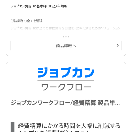
ジョブカン労務HR 基本料(5ID込) 年額版
労務業務の全てを管理
ジョブカン労務HRは全ての労務業務を自動化・効率化するためのソリューション
です。
従業員情報はクラウドで一元管理し、社会保険・労働保険の手続きは帳票作成
商品詳細へ
から提出までサポートします。
基本プランに5ID含まれています。
ジョブカンワークフロー/経費精算 製品単体 基本料(8ID込) 年額
経費精算にかかる時間を大幅に削減する