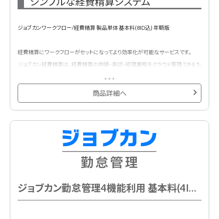
シンプルな経費精算システム
ジョブカンワークフロー/経費精算 製品単体 基本料(8ID込) 年額版
経費精算にワークフローがセットになってより効率化が可能なサービスです。
ジョブカン経費精算は、経費精算の申請・承認・経理業務をクラウド管理できるた
め、経費精算の業務負担を軽減するほか、組織の意思決定の高速化に貢献しま
す。
商品詳細へ
もちろん電子帳簿保存法やインボイス制度にも対応しています。
基本プランに8ID含まれています。
ジョブカン勤怠管理4機能利用 基本料(4ID込) 年額