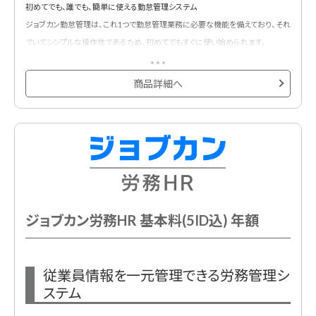
初めてでも、誰でも、簡単に使える勤怠管理システム
ジョブカン勤怠管理は、これ1つで勤怠管理業務に必要な機能を備えており、それ
でいてシンプルな操作性であるため、初めてでもすぐに使い始められます。
基本プランに6ID含まれています。
以下の4つの機能から2機能ご利用いただけるプランです。
商品詳細へ
①出勤管理
②シフト管理
③休暇・申請管理
④工数管理※単独利用不可
ジョブカン労務HR 基本料(5ID込) 年額
従業員情報を一元管理できる労務管理シ
ステム