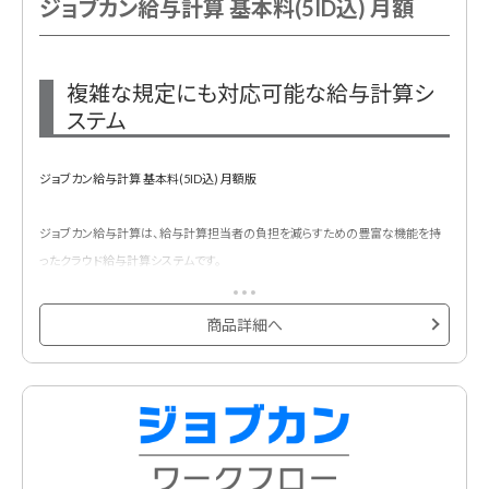
ジョブカン給与計算 基本料(5ID込) 月額
複雑な規定にも対応可能な給与計算シ
ステム
ジョブカン給与計算 基本料(5ID込) 月額版
ジョブカン給与計算は、給与計算担当者の負担を減らすための豊富な機能を持
ったクラウド給与計算システムです。
社労士監修に加え、実際の給与計算担当者の声を基に開発しているので、かゆ
い所に手が届く機能が満載です。
商品詳細へ
複雑な給与規定にも対応可能な給与計算システムです。労務・勤怠・給与データ
を一括管理できます。
基本プランに5ID含まれています。