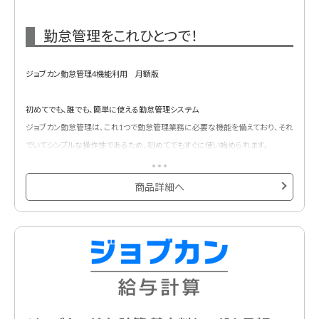
勤怠管理をこれひとつで！
ジョブカン勤怠管理4機能利用 月額版
初めてでも、誰でも、簡単に使える勤怠管理システム
ジョブカン勤怠管理は、これ1つで勤怠管理業務に必要な機能を備えており、それ
でいてシンプルな操作性であるため、初めてでもすぐに使い始められます。
基本プランに4ID含まれています。
以下の4つの機能から4機能ご利用いただけるプランです。
商品詳細へ
①出勤管理
②シフト管理
③休暇・申請管理
④工数管理※単独利用不可