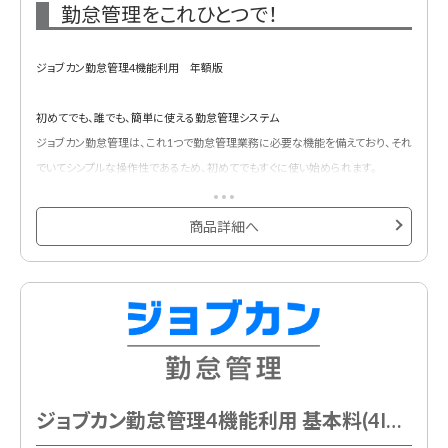
勤怠管理をこれひとつで！
ジョブカン勤怠管理4機能利用 年額版
初めてでも、誰でも、簡単に使える勤怠管理システム
ジョブカン勤怠管理は、これ1つで勤怠管理業務に必要な機能を備えており、それ
でいてシンプルな操作性であるため、初めてでもすぐに使い始められます。
基本プランに4ID含まれています。
以下の4つの機能から4機能ご利用いただけるプランです。
商品詳細へ
①出勤管理
②シフト管理
③休暇・申請管理
④工数管理※単独利用不可
ジョブカン勤怠管理4機能利用 基本料(4ID込) 月額