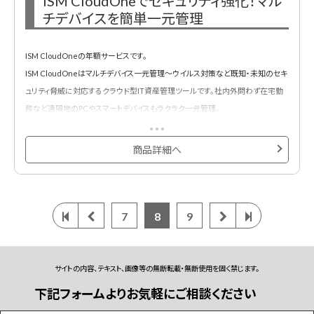
ISM CloudOneでセキュリティ強化！マル
チデバイスを簡単一元管理
ISM CloudOneの年額サービスです。
ISM CloudOneはマルチデバイス一元管理～ウイルス対策など既知・未知のセキ
ュリティ脅威に対応するクラウド型IT資産管理ツールです。社内外問わず在宅勤
務など遠隔地のPCやスマートデバイスもラクラク一元管理。
エンドポイントに内在するセキュリティリスクを自動で見える化。
また、グラフ表示のわかりやすい管理画面でどなたでも簡単に操作可能、IT管理
商品詳細へ
者の管理工数を大幅に削減します。
7
8
9
サイトの内容、テキスト、画像等の無断転載・無断使用を固く禁じます。
下記フォームよりお気軽にご相談ください