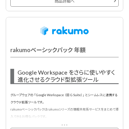
商品詳細へ
連携した生きた人事情報、使える人事情報が溜まり続けます。
また定型業務の自動化を進め、ルーチンワークの無駄を省くことも可能にするだ
けでなく、人事施策を直感的にわかりやすく可視化。組織シミュレーション結果は
そのまま保存でき、また人事情報の組織内の共有にも役立ちます。
rakumoベーシックパック 年額
Google Workspace をさらに使いやすく
進化させるクラウド型拡張ツール
グループウェアの 「Google Workspace （旧 G Suite）」 とシームレスに連携する
クラウド拡張ツールです。
rakumoベーシックパックはrakumoシリーズの情報共有系サービスをまとめて導
入できるお得なパックです。
以下のサービスが含まれます。