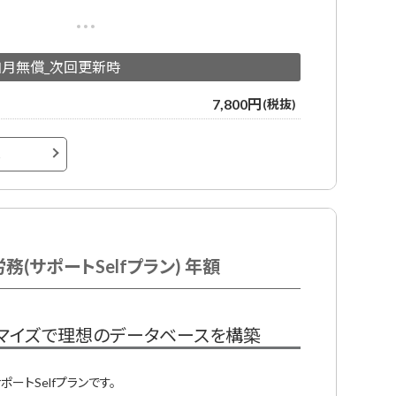
すべてのデータをジンジャーに集約し、「1つのデータベー
各システムでの情報の登録や変更の手間を削減します。
加月無償_次回更新時
与計算、WEB明細、年調計算、その他機能多数
ルサポート、チャットサポート、電話サポート、専属サポート、導
7,800円
(税抜)
へ
約時のみ初期費用が必要となります。
(サポートSelfプラン) 年額
マイズで理想のデータベースを構築
ートSelfプランです。