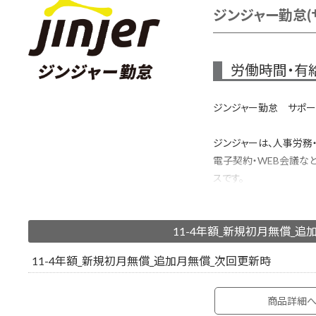
ジンジャー勤怠(サ
労働時間・有
ジンジャー勤怠 サポート
ジンジャーは、人事労務
電子契約・WEB会議な
スです。
バックオフィスに関わる
ス」で管理することで、
11-4年額_新規初月無償_追
自動集計、申請承認、G2
11-4年額_新規初月無償_追加月無償_次回更新時
機能多数
サポートSelf: メール
商品詳細