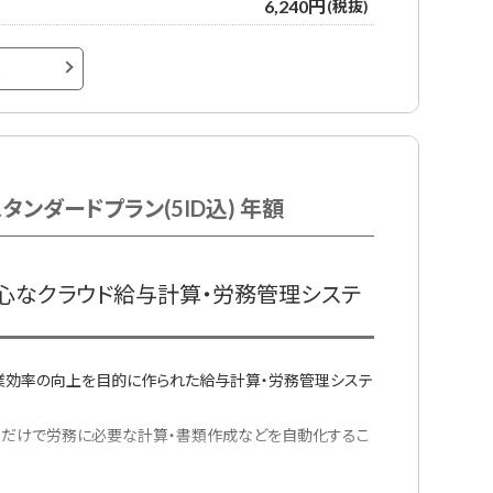
6,240円
(税抜)
ルサポート、チャットサポート、電話サポート、専属サポート、導
へ
約時のみ初期費用が必要となります。
スタンダードプラン(5ID込) 年額
心なクラウド給与計算・労務管理システ
、作業効率の向上を目的に作られた給与計算・労務管理システ
るだけで労務に必要な計算・書類作成などを自動化するこ
づいているため、不要な転記なく給与支払いが可能です。