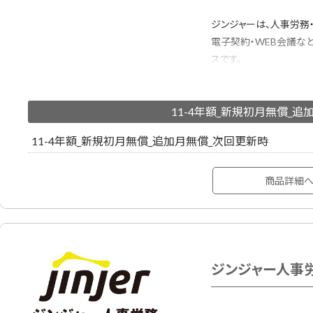
ジンジャーは、人事労務
電子契約・WEB会議な
スです。
バックオフィスに関わる
ス」で管理することで、
11-4年額_新規初月無償_追
労務手続き、入退社手続
人事情報の一元管理、
11-4年額_新規初月無償_追加月無償_次回更新時
サポートSelf: メール
商品詳細
セルフサポートで低コス
システムの設定経験があ
※ジンジャー製品初回契
ジンジャー人事労務