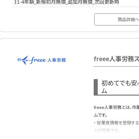
11-4年額_新規初月無償_追加月無償_次回更新時
機能多数
サポートBasic: メー
商品詳細
入サポート
※ジンジャー製品初回契
freee人事労務
初めてでも安
ム
freee人事労務とは
ムです。
・ 従業員情報を登録す
とが可能です。
・ 勤怠と給与計算が紐