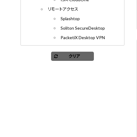
リモートアクセス
Splashtop
Soliton SecureDesktop
PacketiX Desktop VPN
クリア