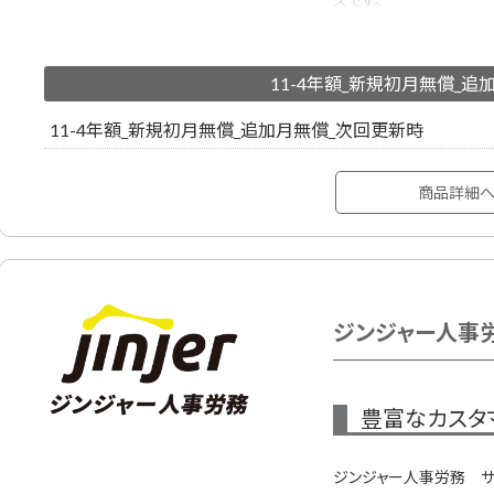
スです。
バックオフィスに関わる
ス」で管理することで、
11-4年額_新規初月無償_追
給与計算、月変算定、賞
サポートBasic: メー
11-4年額_新規初月無償_追加月無償_次回更新時
入サポート
商品詳細
※ジンジャー製品初回契
ジンジャー人事労務
豊富なカスタ
ジンジャー人事労務 サポ