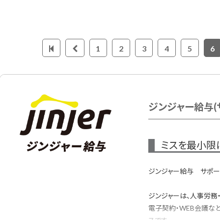
1
2
3
4
5
6
ジンジャー給与(サ
ミスを最小限
ジンジャー給与 サポートB
ジンジャーは、人事労務
電子契約・WEB会議な