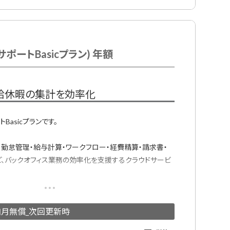
ト
る。時間を取って設定できる。方向けのプランです。
約時のみ初期費用が必要となります。
ポートBasicプラン) 年額
給休暇の集計を効率化
asicプランです。
・勤怠管理・給与計算・ワークフロー・経費精算・請求書・
ど、バックオフィス業務の効率化を支援するクラウドサービ
すべてのデータをジンジャーに集約し、「1つのデータベー
各システムでの情報の登録や変更の手間を削減します。
加月無償_次回更新時
9シフト管理、有休管理、予実管理、残業アラート、その他