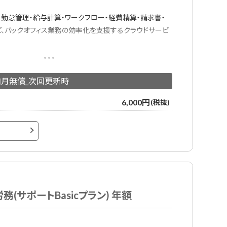
・勤怠管理・給与計算・ワークフロー・経費精算・請求書・
ど、バックオフィス業務の効率化を支援するクラウドサービ
すべてのデータをジンジャーに集約し、「1つのデータベー
各システムでの情報の登録や変更の手間を削減します。
加月無償_次回更新時
き、年末調整、雇用契約、人事情報の可視化、スキル管理、
人員配置
6,000円
(税抜)
サポート、チャットサポート
へ
ト
る。時間を取って設定できる。方向けのプランです。
約時のみ初期費用が必要となります。
(サポートBasicプラン) 年額