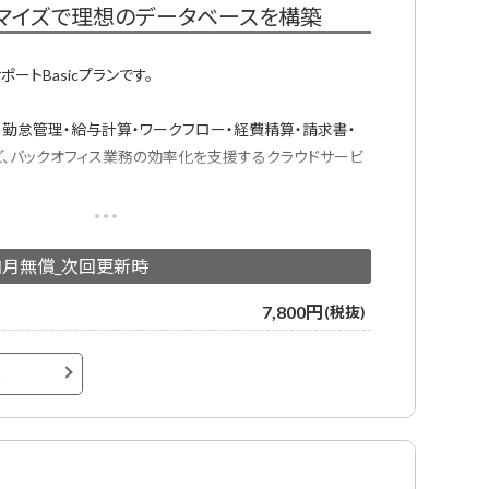
マイズで理想のデータベースを構築
ートBasicプランです。
・勤怠管理・給与計算・ワークフロー・経費精算・請求書・
ど、バックオフィス業務の効率化を支援するクラウドサービ
すべてのデータをジンジャーに集約し、「1つのデータベー
各システムでの情報の登録や変更の手間を削減します。
加月無償_次回更新時
き、年末調整、雇用契約、人事情報の可視化、スキル管理、
人員配置
7,800円
(税抜)
ルサポート、チャットサポート、電話サポート、専属サポート、導
へ
約時のみ初期費用が必要となります。