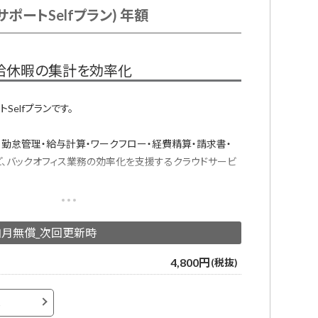
ポートSelfプラン) 年額
給休暇の集計を効率化
Selfプランです。
・勤怠管理・給与計算・ワークフロー・経費精算・請求書・
ど、バックオフィス業務の効率化を支援するクラウドサービ
すべてのデータをジンジャーに集約し、「1つのデータベー
各システムでの情報の登録や変更の手間を削減します。
加月無償_次回更新時
9シフト管理、有休管理、予実管理、残業アラート、その他
4,800円
(税抜)
サポート、チャットサポート
へ