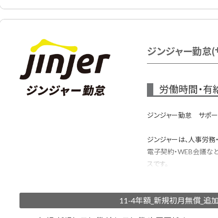
セルフサポートで低コス
システムの設定経験があ
※ジンジャー製品初回契
ジンジャー勤怠(サ
労働時間・有
ジンジャー勤怠 サポートB
ジンジャーは、人事労務
電子契約・WEB会議な
スです。
バックオフィスに関わる
ス」で管理することで、
11-4年額_新規初月無償_追
自動集計、申請承認、G2