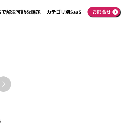
aSで解決可能な課題
カテゴリ別SaaS
お問合せ
s
LINE WORKSアドバンス
Microsoft 365 Busi
ト 年額
Standard 年契約