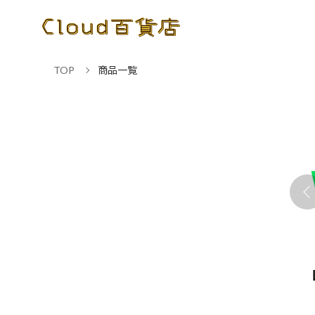
TOP
商品一覧
NE WORKSアドバンス
Microsoft 365 Business
ト 年額
Standard 年契約/年払