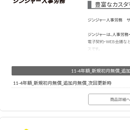
豊富なカスタ
ジンジャー人事労務 サポ
ジンジャーは、人事労務
電子契約・WEB会議な
スです。
バックオフィスに関わる
ス」で管理することで、
11-4年額_新規初月無償_追
労務手続き、入退社手続
人事情報の一元管理、
11-4年額_新規初月無償_追加月無償_次回更新時
サポートBasic: メー
入サポート
商品詳細
※ジンジャー製品初回契